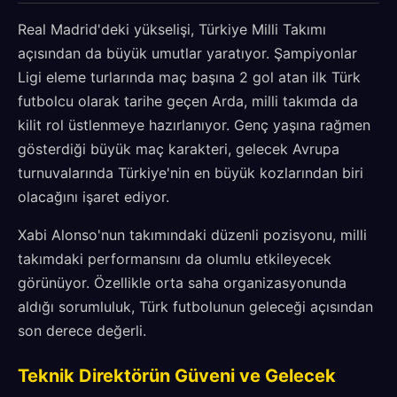
Real Madrid'deki yükselişi, Türkiye Milli Takımı
açısından da büyük umutlar yaratıyor. Şampiyonlar
Ligi eleme turlarında maç başına 2 gol atan ilk Türk
futbolcu olarak tarihe geçen Arda, milli takımda da
kilit rol üstlenmeye hazırlanıyor. Genç yaşına rağmen
gösterdiği büyük maç karakteri, gelecek Avrupa
turnuvalarında Türkiye'nin en büyük kozlarından biri
olacağını işaret ediyor.
Xabi Alonso'nun takımındaki düzenli pozisyonu, milli
takımdaki performansını da olumlu etkileyecek
görünüyor. Özellikle orta saha organizasyonunda
aldığı sorumluluk, Türk futbolunun geleceği açısından
son derece değerli.
Teknik Direktörün Güveni ve Gelecek