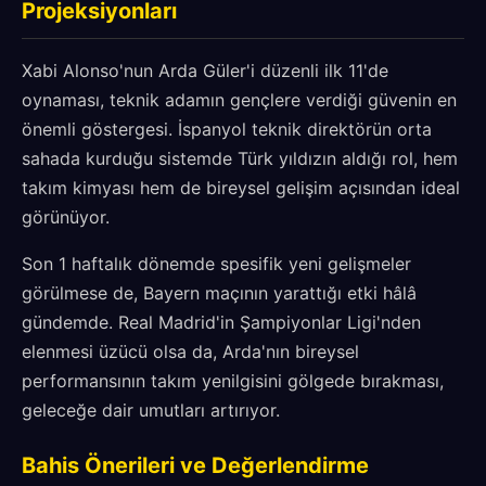
Projeksiyonları
Xabi Alonso'nun Arda Güler'i düzenli ilk 11'de
oynaması, teknik adamın gençlere verdiği güvenin en
önemli göstergesi. İspanyol teknik direktörün orta
sahada kurduğu sistemde Türk yıldızın aldığı rol, hem
takım kimyası hem de bireysel gelişim açısından ideal
görünüyor.
Son 1 haftalık dönemde spesifik yeni gelişmeler
görülmese de, Bayern maçının yarattığı etki hâlâ
gündemde. Real Madrid'in Şampiyonlar Ligi'nden
elenmesi üzücü olsa da, Arda'nın bireysel
performansının takım yenilgisini gölgede bırakması,
geleceğe dair umutları artırıyor.
Bahis Önerileri ve Değerlendirme