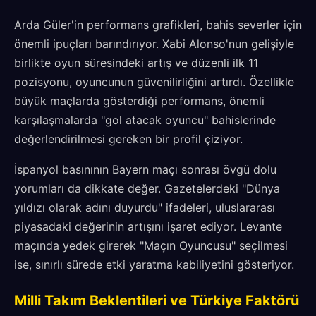
Arda Güler'in performans grafikleri, bahis severler için
önemli ipuçları barındırıyor. Xabi Alonso'nun gelişiyle
birlikte oyun süresindeki artış ve düzenli ilk 11
pozisyonu, oyuncunun güvenilirliğini artırdı. Özellikle
büyük maçlarda gösterdiği performans, önemli
karşılaşmalarda "gol atacak oyuncu" bahislerinde
değerlendirilmesi gereken bir profil çiziyor.
İspanyol basınının Bayern maçı sonrası övgü dolu
yorumları da dikkate değer. Gazetelerdeki "Dünya
yıldızı olarak adını duyurdu" ifadeleri, uluslararası
piyasadaki değerinin artışını işaret ediyor. Levante
maçında yedek girerek "Maçın Oyuncusu" seçilmesi
ise, sınırlı sürede etki yaratma kabiliyetini gösteriyor.
Milli Takım Beklentileri ve Türkiye Faktörü