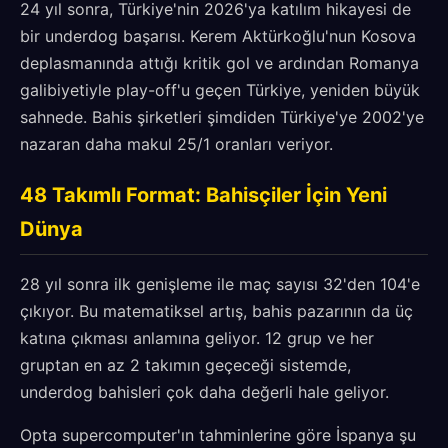
24 yıl sonra, Türkiye'nin 2026'ya katılım hikayesi de
bir underdog başarısı. Kerem Aktürkoğlu'nun Kosova
deplasmanında attığı kritik gol ve ardından Romanya
galibiyetiyle play-off'u geçen Türkiye, yeniden büyük
sahnede. Bahis şirketleri şimdiden Türkiye'ye 2002'ye
nazaran daha makul 25/1 oranları veriyor.
48 Takımlı Format: Bahisçiler İçin Yeni
Dünya
28 yıl sonra ilk genişleme ile maç sayısı 32'den 104'e
çıkıyor. Bu matematiksel artış, bahis pazarının da üç
katına çıkması anlamına geliyor. 12 grup ve her
gruptan en az 2 takımın geçeceği sistemde,
underdog bahisleri çok daha değerli hale geliyor.
Opta supercomputer'ın tahminlerine göre İspanya şu