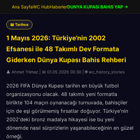
Ana Sayfa
WC Hub
Haberler
DUNYA KUPASI BAHIS YAP →
📖 Tarihce
1 Mayıs 2026: Türkiye'nin 2002
Efsanesi ile 48 Takımlı Dev Formata
Giderken Dünya Kupası Bahis Rehberi
👤 Ahmet Yilmaz | 📅 01.05.2026 00:30 | 🌐 wc_history_stories
2026 FIFA Dünya Kupası tarihin en büyük futbol
organizasyonu olacak. 48 takımlı yeni formatla
birlikte 104 maçın oynanacağı turnuvada, bahisçiler
için de eşi görülmemiş fırsatlar doğuyor. Türkiye'nin
2002'deki bronz madalya hikayesi ise bu yeni
dönemde nasıl sürprizlerin yaşanabileceğinin en güzel
örneği.