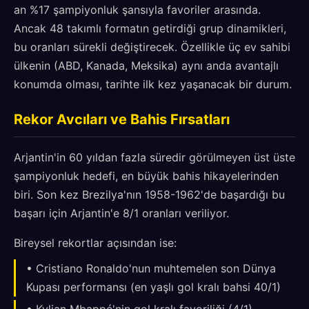
an %17 şampiyonluk şansıyla favoriler arasında.
Ancak 48 takımlı formatın getirdiği grup dinamikleri,
bu oranları sürekli değiştirecek. Özellikle üç ev sahibi
ülkenin (ABD, Kanada, Meksika) aynı anda avantajlı
konumda olması, tarihte ilk kez yaşanacak bir durum.
Rekor Avcıları ve Bahis Fırsatları
Arjantin'in 60 yıldan fazla süredir görülmeyen üst üste
şampiyonluk hedefi, en büyük bahis hikayelerinden
biri. Son kez Brezilya'nın 1958-1962'de başardığı bu
başarı için Arjantin'e 8/1 oranları veriliyor.
Bireysel rekortlar açısından ise:
• Cristiano Ronaldo'nun muhtemelen son Dünya
Kupası performansı (en yaşlı gol kralı bahsi 40/1)