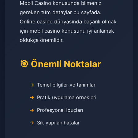
Mobil Casino konusunda bilmeniz
gereken tüm detaylar bu sayfada.
Online casino dünyasında başarılı olmak
için mobil casino konusunu iyi anlamak
oldukça önemlidir.
🎯 Önemli Noktalar
Temel bilgiler ve tanımlar
Pratik uygulama örnekleri
Profesyonel ipuçları
Sık yapılan hatalar