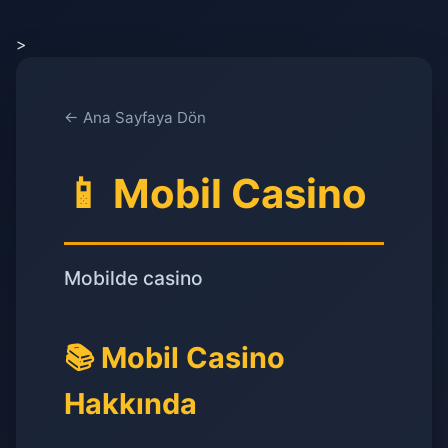
>
← Ana Sayfaya Dön
📱 Mobil Casino
Mobilde casino
📚 Mobil Casino
Hakkında