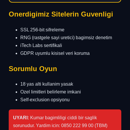
Onerdigimiz Sitelerin Guvenligi
SSL 256-bit sifreleme
RNG (rastgele sayi uretici) bagimsiz denetim
iTech Labs sertifikali
GDPR uyumlu kisisel veri koruma
Sorumlu Oyun
18 yas alti kullanim yasak
Ozel limitleri belirleme imkani
Self-exclusion opsiyonu
UYARI:
Kumar bagimliligi ciddi bir saglik
sorunudur. Yardim icin: 0850 222 99 00 (TBM)