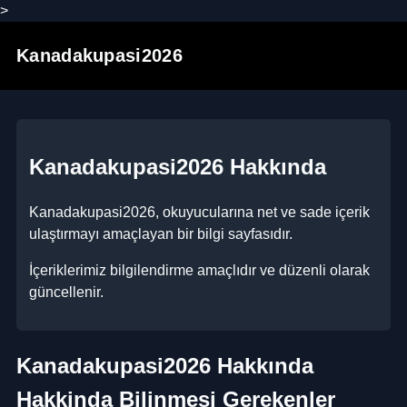
>
Kanadakupasi2026
Kanadakupasi2026 Hakkında
Kanadakupasi2026, okuyucularına net ve sade içerik
ulaştırmayı amaçlayan bir bilgi sayfasıdır.
İçeriklerimiz bilgilendirme amaçlıdır ve düzenli olarak
güncellenir.
Kanadakupasi2026 Hakkında
Hakkinda Bilinmesi Gerekenler