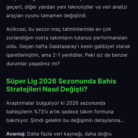
geçerli, diğer yandan yeni teknolojiler ve veri analizi
araçları oyunu tamamen değiştirdi.
Acikcasi, bu sezon maç tahminlerinde en çok
zorlandığım nokta takımların tutarsız performansları
oldu. Geçen hafta Galatasaray'ı kesin galibiyet olarak
işaretlemiştim, ama 2-1 yenildiler. Peki siz de benzer
durumlar yaşadınız mı?
Süper Lig 2026 Sezonunda Bahis
Stratejileri Nasıl Değişti?
Araştırmalar bulgulıyor ki 2026 sezonunda
bahisçilerin %73'ü artık sadece takım formuna
bakmıyor. Şimdi gelelim bu değişimin detaylarına...
Avantaj:
Daha fazla veri kaynağı, daha doğru