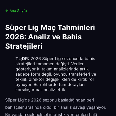
← Ana Sayfa
Süper Lig Maç Tahminleri
2026: Analiz ve Bahis
Stratejileri
TL;DR:
2026 Süper Lig sezonunda bahis
stratejileri tamamen değişti. Veriler
gösteriyor ki takım analizlerinde artık
sadece form değil, oyuncu transferleri ve
teknik direktör değişiklikleri de kritik rol
oynuyor. Bu rehberde tüm detayları
karşılaştırmalı analiz ettik.
Süper Lig'de 2026 sezonu başladığından beri
bahisçiler arasında ciddi bir analiz savaşı yaşanıyor.
Bir yandan geleneksel istatistik yöntemleri hâlâ