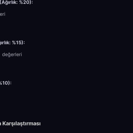
(Ağırlık: %20):
eri
ırlık: %15):
 değerleri
 %10):
 Karşılaştırması