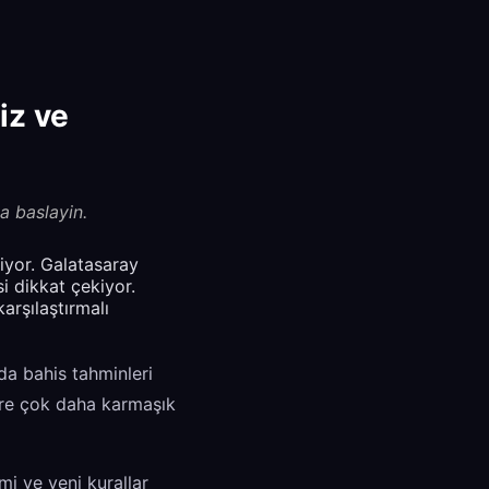
iz ve
a baslayin.
iyor. Galatasaray
i dikkat çekiyor.
arşılaştırmalı
da bahis tahminleri
öre çok daha karmaşık
mi ve yeni kurallar