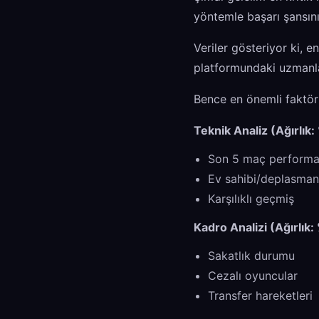
yöntemle başarı şansın
Veriler gösteriyor ki, e
platformundaki uzmanla
Bence en önemli faktörl
Teknik Analiz (Ağırlık
Son 5 maç performa
Ev sahibi/deplasman i
Karşılıklı geçmiş
Kadro Analizi (Ağırlık:
Sakatlık durumu
Cezalı oyuncular
Transfer hareketleri