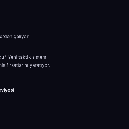
erden geliyor.
du? Yeni taktik sistem
 fırsatlarını yaratıyor.
eviyesi
k
k