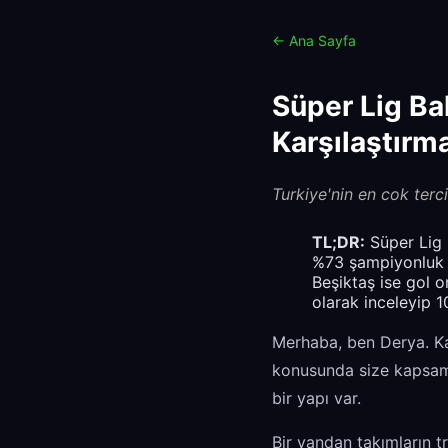
← Ana Sayfa
Süper Lig Ba
Karşılaştırm
Turkiye'nin en cok ter
TL;DR:
Süper Lig 
%73 şampiyonluk or
Beşiktaş ise gol o
olarak inceleyip 
Merhaba, ben Derya. Ka
konusunda size kapsaml
bir yapı var.
Bir yandan takımların t