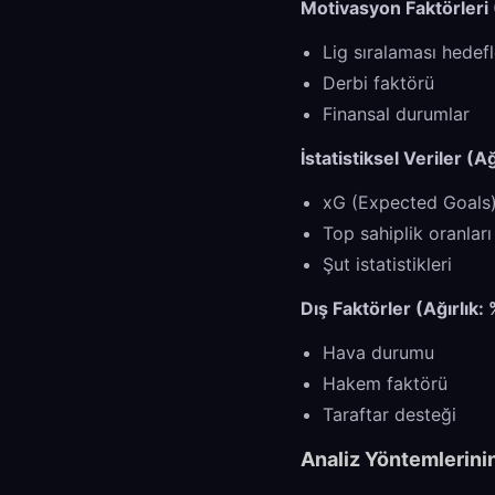
Motivasyon Faktörleri 
Lig sıralaması hedefl
Derbi faktörü
Finansal durumlar
İstatistiksel Veriler (Ağ
xG (Expected Goals)
Top sahiplik oranları
Şut istatistikleri
Dış Faktörler (Ağırlık:
Hava durumu
Hakem faktörü
Taraftar desteği
Analiz Yöntemlerinin