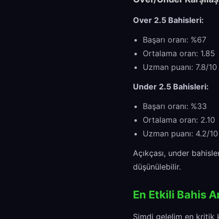
Over 2.5 Bahisleri:
Başarı oranı: %67
Ortalama oran: 1.85
Uzman puanı: 7.8/10
Under 2.5 Bahisleri:
Başarı oranı: %33
Ortalama oran: 2.10
Uzman puanı: 4.2/10
Açıkçası, under bahisl
düşünülebilir.
En Etkili Bahis 
Şimdi gelelim en kritik