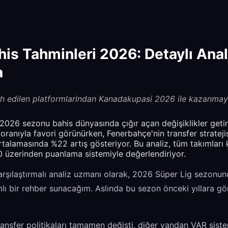
his Tahminleri 2026: Detaylı Anal
a
cih edilen platformlarindan Kanadakupasi 2026 ile kazanmay
2026 sezonu bahis dünyasında çığır açan değişiklikler getir
anıyla favori görünürken, Fenerbahçe'nin transfer stratejis
rtalamasında %22 artış gösteriyor. Bu analiz, tüm takımları k
10 üzerinden puanlama sistemiyle değerlendiriyor.
rşılaştırmalı analiz uzmanı olarak, 2026 Süper Lig sezonun
ı bir rehber sunacağım. Aslında bu sezon önceki yıllara g
ransfer politikaları tamamen değişti, diğer yandan VAR siste