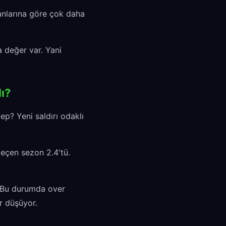
anlarına göre çok daha
a değer var. Yani
lı?
ep? Yeni saldırı odaklı
Geçen sezon 2.4'tü.
. Bu durumda over
r düşüyor.