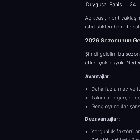
Duygusal Bahis
34
Açıkçası, hibrit yaklaş
istatistikleri hem de sah
2026 Sezonunun Geti
Şimdi gelelim bu sezon
etkisi çok büyük. Nede
Avantajlar:
Daha fazla maç veris
Takımların gerçek der
Genç oyuncular şans
Dezavantajlar:
Yorgunluk faktörü ar