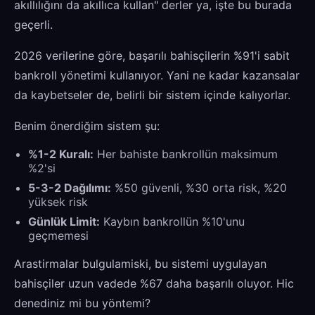
akıllılığını da akıllıca kullan" derler ya, işte bu burada
geçerli.
2026 verilerine göre, başarılı bahisçilerin %91'i sabit
bankroll yönetimi kullanıyor. Yani ne kadar kazansalar
da kaybetseler de, belirli bir sistem içinde kalıyorlar.
Benim önerdiğim sistem şu:
%1-2 Kuralı:
Her bahiste bankrollün maksimum
%2'si
5-3-2 Dağılımı:
%50 güvenli, %30 orta risk, %20
yüksek risk
Günlük Limit:
Kaybın bankrollün %10'unu
geçmemesi
Arastirmalar bulgulamiski, bu sistemi uygulayan
bahisçiler uzun vadede %67 daha başarılı oluyor. Hic
denediniz mi bu yöntemi?