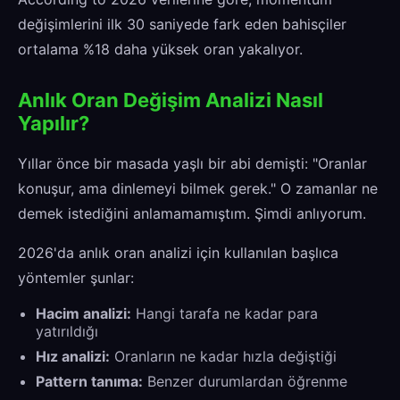
değişimlerini ilk 30 saniyede fark eden bahisçiler
ortalama %18 daha yüksek oran yakalıyor.
Anlık Oran Değişim Analizi Nasıl
Yapılır?
Yıllar önce bir masada yaşlı bir abi demişti: "Oranlar
konuşur, ama dinlemeyi bilmek gerek." O zamanlar ne
demek istediğini anlamamamıştım. Şimdi anlıyorum.
2026'da anlık oran analizi için kullanılan başlıca
yöntemler şunlar:
Hacim analizi:
Hangi tarafa ne kadar para
yatırıldığı
Hız analizi:
Oranların ne kadar hızla değiştiği
Pattern tanıma:
Benzer durumlardan öğrenme