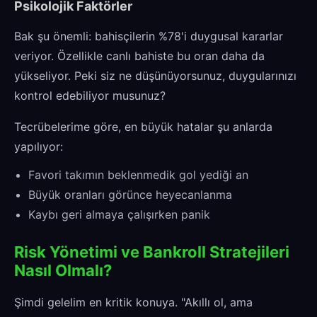
Psikolojik Faktörler
Bak şu önemli: bahisçilerin %78'i duygusal kararlar
veriyor. Özellikle canlı bahiste bu oran daha da
yükseliyor. Peki siz ne düşünüyorsunuz, duygularınızı
kontrol edebiliyor musunuz?
Tecrübelerime göre, en büyük hatalar şu anlarda
yapılıyor:
Favori takımın beklenmedik gol yediği an
Büyük oranları görünce heyecanlanma
Kaybı geri almaya çalışırken panik
Risk Yönetimi ve Bankroll Stratejileri
Nasıl Olmalı?
Şimdi gelelim en kritik konuya. "Akıllı ol, ama