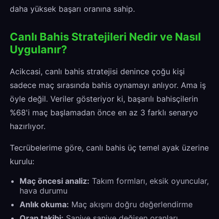
daha yüksek başarı oranına sahip.
Canlı Bahis Stratejileri Nedir ve Nasıl
Uygulanır?
Acikcasi, canlı bahis stratejisi denince çoğu kişi
sadece maç sırasında bahis oynamayı anlıyor. Ama iş
öyle değil. Veriler gösteriyor ki, başarılı bahisçilerin
%68'i maç başlamadan önce en az 3 farklı senaryo
hazırlıyor.
Tecrübelerime göre, canlı bahis üç temel ayak üzerine
kurulu:
Maç öncesi analiz:
Takım formları, eksik oyuncular,
hava durumu
Anlık okuma:
Maç akışını doğru değerlendirme
Oran takibi:
Saniye saniye değişen oranları