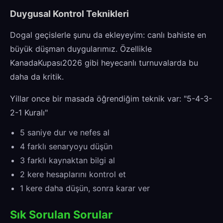
Duygusal Kontrol Teknikleri
Dogal geçislerle şunu da ekleyeyim: canlı bahiste en
büyük düşman duygularımız. Özellikle
KanadaKupası2026 gibi heyecanlı turnuvalarda bu
daha da kritik.
Yillar once bir masada öğrendiğim teknik var: "5-4-3-
2-1 Kuralı"
5 saniye dur ve nefes al
4 farklı senaryoyu düşün
3 farklı kaynaktan bilgi al
2 kere hesaplarını kontrol et
1 kere daha düşün, sonra karar ver
Sık Sorulan Sorular