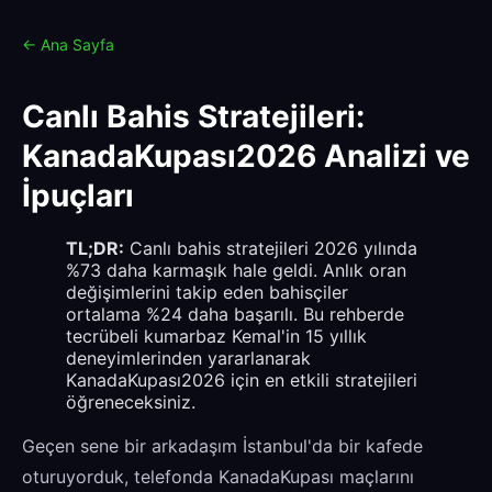
← Ana Sayfa
Canlı Bahis Stratejileri:
KanadaKupası2026 Analizi ve
İpuçları
TL;DR:
Canlı bahis stratejileri 2026 yılında
%73 daha karmaşık hale geldi. Anlık oran
değişimlerini takip eden bahisçiler
ortalama %24 daha başarılı. Bu rehberde
tecrübeli kumarbaz Kemal'in 15 yıllık
deneyimlerinden yararlanarak
KanadaKupası2026 için en etkili stratejileri
öğreneceksiniz.
Geçen sene bir arkadaşım İstanbul'da bir kafede
oturuyorduk, telefonda KanadaKupası maçlarını