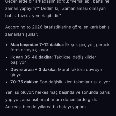
Geçenlerde bir arkadaşım sordu: "Kemal abi, bahsi ne
zaman yapayım?" Dedim ki, "Zamanlaması olmayan
bahis, tuzsuz yemek gibidir."
According to 2026 istatistiklerine göre, en karlı bahis
zamanları şunlar:
Maç başından 7-12 dakika:
İlk şok geçiyor, gerçek
form ortaya çıkıyor
İlk yarı 35-40 dakika:
Taktiksel değişiklikler
başlıyor
Devre arası + 3 dakika:
Moral faktörü devreye
giriyor
70-75 dakika:
Son değişiklikler, takımlar risk alıyor
Yani şu oluyor: herkes maç başında ve sonunda bahis
yapıyor, ama asıl fırsatlar ara dönemlerde gizli.
Acikcasi ben de yıllarca bu hatayı yaptım.